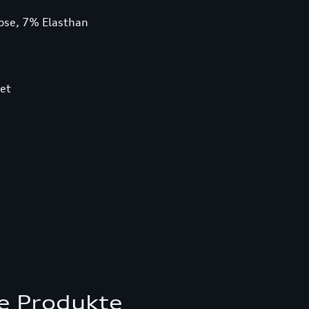
kose, 7% Elasthan
et
e Produkte