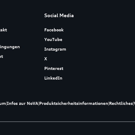
Social Media
akt
Facebook
YouTube
dingungen
Instagram
ht
X
Pinterest
LinkedIn
sum
|
Infos zur NoVA
|
Produktsicherheitsinformationen
|
Rechtliches
|