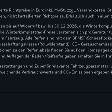
lierte Richtpreise in Euro inkl. MwSt. zzgl. Versandkosten. St
en, nicht kartellierten Richtpreise. Erhältlich auch in alle
en bis auf Widerruf bzw. bis 30.12.2026, die Winterkomple
Die Winterkomplettrad-Preise verstehen sich pro Garnitur (v
 Fahrzeug. Alle Reifen sind mit dem 3PMSF-Schneeflocken
 Nasshaftungsklasse (Rollwiderstand), GE = Geräuschemissio
onen zu den Reifenlabels finden Sie auf den Homepages der
 Auflagen der Räder-/Reifenfreigaben erhalten Sie in Ihr
ausstattungen und Zubehör relevante Fahrzeugparameter, wi
bweichende Verbrauchswerte und CO₂-Emissionen ergeben 