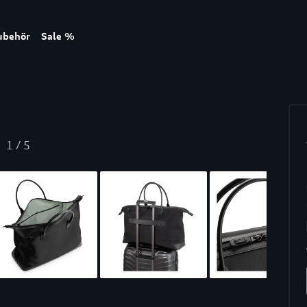
ubehör
Sale %
1
/
5