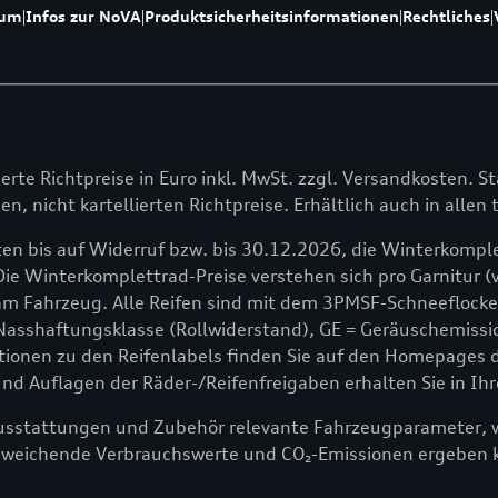
sum
|
Infos zur NoVA
|
Produktsicherheitsinformationen
|
Rechtliches
|
lierte Richtpreise in Euro inkl. MwSt. zzgl. Versandkosten. St
en, nicht kartellierten Richtpreise. Erhältlich auch in alle
en bis auf Widerruf bzw. bis 30.12.2026, die Winterkomple
Die Winterkomplettrad-Preise verstehen sich pro Garnitur (v
 Fahrzeug. Alle Reifen sind mit dem 3PMSF-Schneeflocken
 Nasshaftungsklasse (Rollwiderstand), GE = Geräuschemissio
onen zu den Reifenlabels finden Sie auf den Homepages der
 Auflagen der Räder-/Reifenfreigaben erhalten Sie in Ihr
ausstattungen und Zubehör relevante Fahrzeugparameter, wi
bweichende Verbrauchswerte und CO₂-Emissionen ergeben 