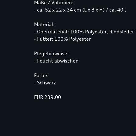
Maße / Volumen:
- ca. 52 x 22 x 34 cm (L x B x H) / ca. 40 l
Material:
- Obermaterial: 100% Polyester, Rindsleder
- Futter: 100% Polyester
Plegehinweise:
- Feucht abwischen
Farbe:
- Schwarz
EUR 239,00