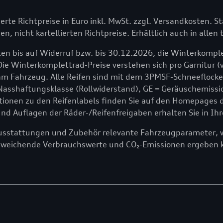
lierte Richtpreise in Euro inkl. MwSt. zzgl. Versandkosten. St
en, nicht kartellierten Richtpreise. Erhältlich auch in alle
en bis auf Widerruf bzw. bis 30.12.2026, die Winterkomple
Die Winterkomplettrad-Preise verstehen sich pro Garnitur (v
 Fahrzeug. Alle Reifen sind mit dem 3PMSF-Schneeflocken
 Nasshaftungsklasse (Rollwiderstand), GE = Geräuschemissio
onen zu den Reifenlabels finden Sie auf den Homepages der
 Auflagen der Räder-/Reifenfreigaben erhalten Sie in Ihr
ausstattungen und Zubehör relevante Fahrzeugparameter, wi
bweichende Verbrauchswerte und CO₂-Emissionen ergeben 