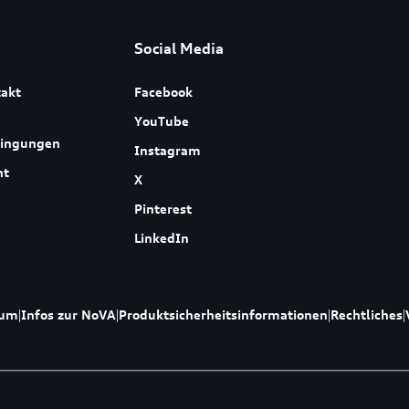
Social Media
akt
Facebook
YouTube
dingungen
Instagram
ht
X
Pinterest
LinkedIn
sum
|
Infos zur NoVA
|
Produktsicherheitsinformationen
|
Rechtliches
|