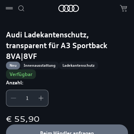
Audi Ladekantenschutz,
transparent für A3 Sportback
8VA|8VF
Neu
Innenausstattung
Ladekantenschutz
Verfügbar
Anzahl:
€ 55,90
Beim Händler anfragen