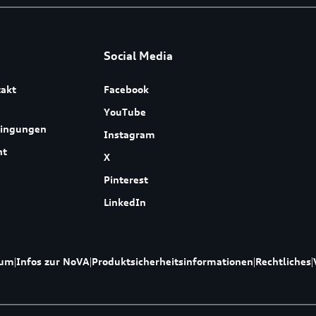
Social Media
akt
Facebook
YouTube
dingungen
Instagram
ht
X
Pinterest
LinkedIn
sum
|
Infos zur NoVA
|
Produktsicherheitsinformationen
|
Rechtliches
|