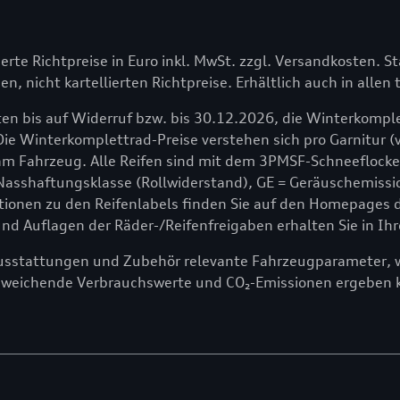
lierte Richtpreise in Euro inkl. MwSt. zzgl. Versandkosten. St
en, nicht kartellierten Richtpreise. Erhältlich auch in alle
en bis auf Widerruf bzw. bis 30.12.2026, die Winterkomple
Die Winterkomplettrad-Preise verstehen sich pro Garnitur (v
 Fahrzeug. Alle Reifen sind mit dem 3PMSF-Schneeflocken
 Nasshaftungsklasse (Rollwiderstand), GE = Geräuschemissio
onen zu den Reifenlabels finden Sie auf den Homepages der
 Auflagen der Räder-/Reifenfreigaben erhalten Sie in Ihr
ausstattungen und Zubehör relevante Fahrzeugparameter, wi
bweichende Verbrauchswerte und CO₂-Emissionen ergeben 