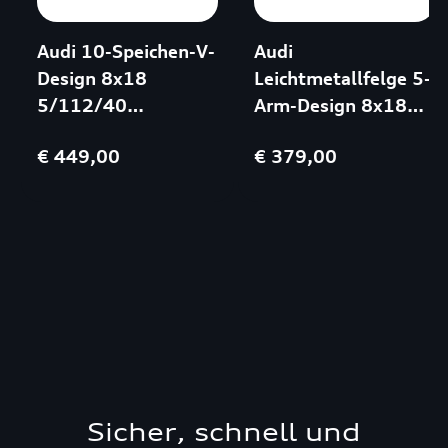
Audi 10-Speichen-V-
Audi
Design 8x18
Leichtmetallfelge 5-
5/112/40
Arm-Design 8x18
Brillantsilber
5/112/39
€ 449,00
€ 379,00
Brillantsilber
Sicher, schnell und