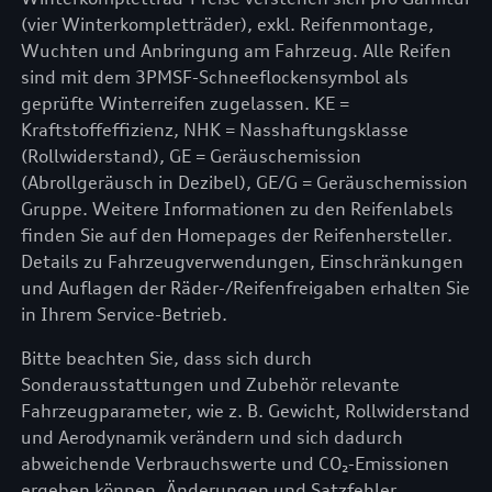
(vier Winterkompletträder), exkl. Reifenmontage,
Wuchten und Anbringung am Fahrzeug. Alle Reifen
sind mit dem 3PMSF-Schneeflockensymbol als
geprüfte Winterreifen zugelassen. KE =
Kraftstoffeffizienz, NHK = Nasshaftungsklasse
(Rollwiderstand), GE = Geräuschemission
(Abrollgeräusch in Dezibel), GE/G = Geräuschemission
Gruppe. Weitere Informationen zu den Reifenlabels
finden Sie auf den Homepages der Reifenhersteller.
Details zu Fahrzeugverwendungen, Einschränkungen
und Auflagen der Räder-/Reifenfreigaben erhalten Sie
in Ihrem Service-Betrieb.
Bitte beachten Sie, dass sich durch
Sonderausstattungen und Zubehör relevante
Fahrzeugparameter, wie z. B. Gewicht, Rollwiderstand
und Aerodynamik verändern und sich dadurch
abweichende Verbrauchswerte und CO₂-Emissionen
ergeben können. Änderungen und Satzfehler