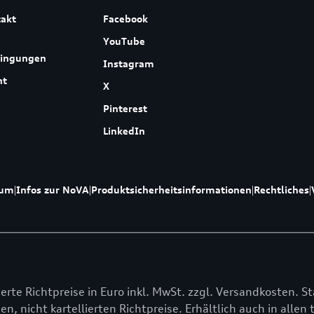
akt
Facebook
YouTube
dingungen
Instagram
ht
X
Pinterest
LinkedIn
sum
|
Infos zur NoVA
|
Produktsicherheitsinformationen
|
Rechtliches
|
lierte Richtpreise in Euro inkl. MwSt. zzgl. Versandkosten. St
en, nicht kartellierten Richtpreise. Erhältlich auch in alle