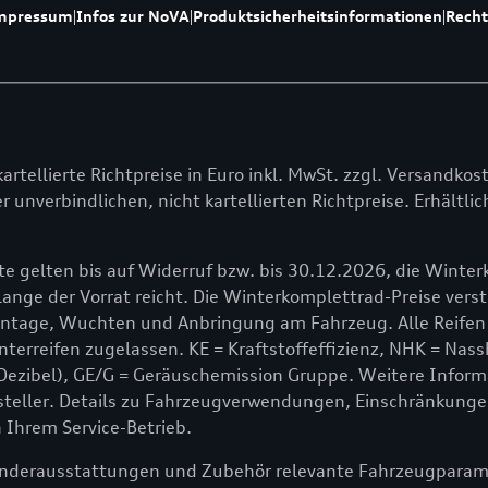
mpressum
|
Infos zur NoVA
|
Produktsicherheitsinformationen
|
Recht
kartellierte Richtpreise in Euro inkl. MwSt. zzgl. Versandkos
r unverbindlichen, nicht kartellierten Richtpreise. Erhältl
e gelten bis auf Widerruf bzw. bis 30.12.2026, die Winte
ange der Vorrat reicht. Die Winterkomplettrad-Preise verste
ontage, Wuchten und Anbringung am Fahrzeug. Alle Reifen
erreifen zugelassen. KE = Kraftstoffeffizienz, NHK = Nass
Dezibel), GE/G = Geräuschemission Gruppe. Weitere Inform
steller. Details zu Fahrzeugverwendungen, Einschränkunge
n Ihrem Service-Betrieb.
Sonderausstattungen und Zubehör relevante Fahrzeugparamet