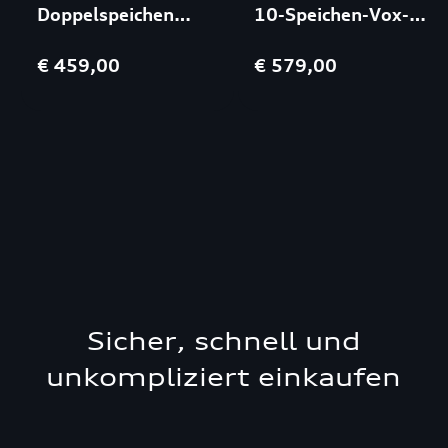
Doppelspeichen
10-Speichen-Vox-
Design 8,5x20
Design 8x20
€ 459,00
€ 579,00
5/130/19 Schwarz
5/112/39 Schwarz
Sicher, schnell und
unkompliziert einkaufen