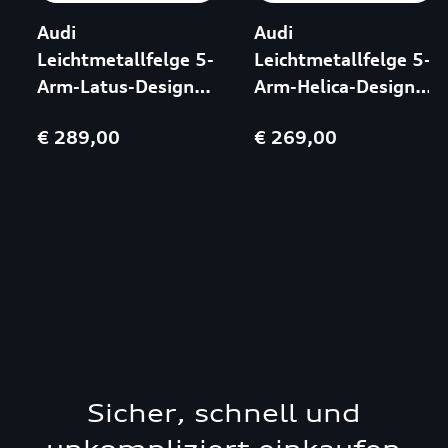
Audi
Audi
Leichtmetallfelge 5-
Leichtmetallfelge 5-
Arm-Latus-Design
Arm-Helica-Design
7x17 ET45 Schwarz
6,5x17 5/112/43
€ 289,00
€ 269,00
glänzend
Silber
Sicher, schnell und