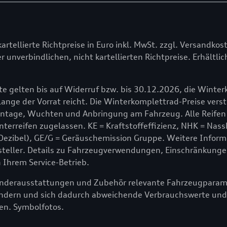
kartellierte Richtpreise in Euro inkl. MwSt. zzgl. Versandkos
r unverbindlichen, nicht kartellierten Richtpreise. Erhältl
e gelten bis auf Widerruf bzw. bis 30.12.2026, die Winte
ange der Vorrat reicht. Die Winterkomplettrad-Preise verste
ontage, Wuchten und Anbringung am Fahrzeug. Alle Reifen
erreifen zugelassen. KE = Kraftstoffeffizienz, NHK = Nass
Dezibel), GE/G = Geräuschemission Gruppe. Weitere Inform
steller. Details zu Fahrzeugverwendungen, Einschränkunge
n Ihrem Service-Betrieb.
Sonderausstattungen und Zubehör relevante Fahrzeugparamet
ndern und sich dadurch abweichende Verbrauchswerte und
en. Symbolfotos.