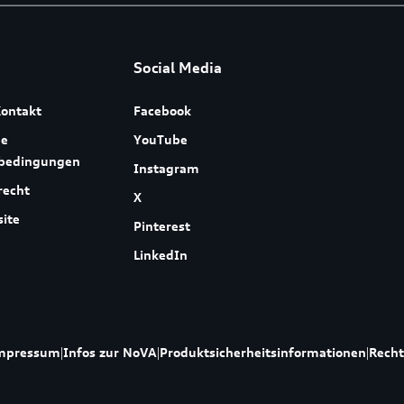
Social Media
ontakt
Facebook
ne
YouTube
sbedingungen
Instagram
recht
X
ite
Pinterest
LinkedIn
mpressum
|
Infos zur NoVA
|
Produktsicherheitsinformationen
|
Recht