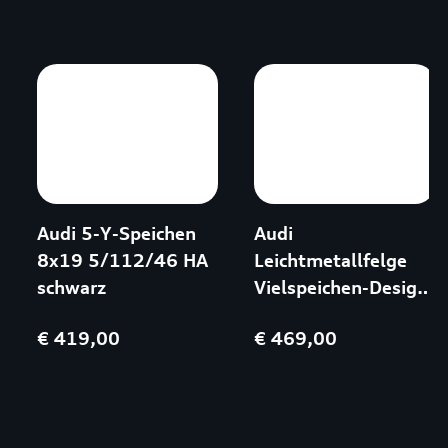
Audi 5-Y-Speichen
Audi
8x19 5/112/46 HA
Leichtmetallfelge
schwarz
Vielspeichen-Design
8,5x19 5/112/32
€ 419,00
€ 469,00
Graphitgrau
teilpoliert