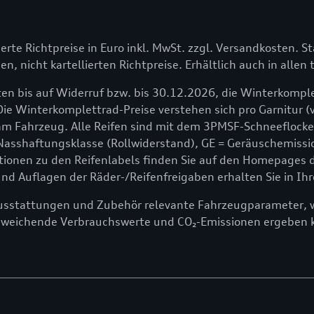
lierte Richtpreise in Euro inkl. MwSt. zzgl. Versandkosten. St
en, nicht kartellierten Richtpreise. Erhältlich auch in alle
en bis auf Widerruf bzw. bis 30.12.2026, die Winterkomple
Die Winterkomplettrad-Preise verstehen sich pro Garnitur (v
 Fahrzeug. Alle Reifen sind mit dem 3PMSF-Schneeflocken
 Nasshaftungsklasse (Rollwiderstand), GE = Geräuschemissio
onen zu den Reifenlabels finden Sie auf den Homepages der
 Auflagen der Räder-/Reifenfreigaben erhalten Sie in Ihr
ausstattungen und Zubehör relevante Fahrzeugparameter, wi
bweichende Verbrauchswerte und CO₂-Emissionen ergeben 