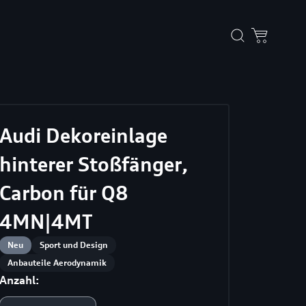
Audi Dekoreinlage
hinterer Stoßfänger,
Carbon für Q8
4MN|4MT
Neu
Sport und Design
Anbauteile Aerodynamik
Anzahl: