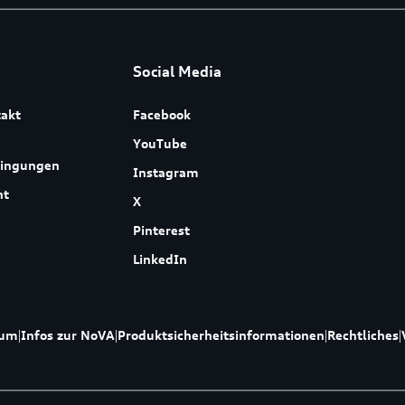
Social Media
akt
Facebook
YouTube
dingungen
Instagram
ht
X
Pinterest
LinkedIn
sum
|
Infos zur NoVA
|
Produktsicherheitsinformationen
|
Rechtliches
|