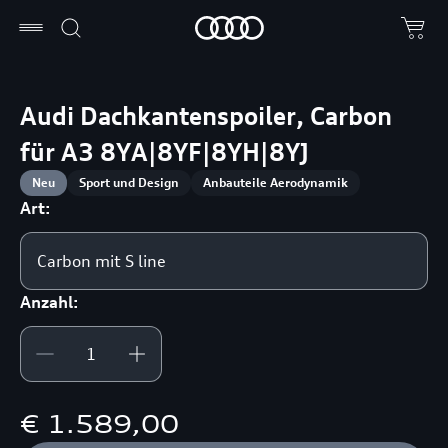
Audi Dachkantenspoiler, Carbon
für A3 8YA|8YF|8YH|8YJ
Neu
Sport und Design
Anbauteile Aerodynamik
Art:
Carbon mit S line
Anzahl:
€ 1.589,00