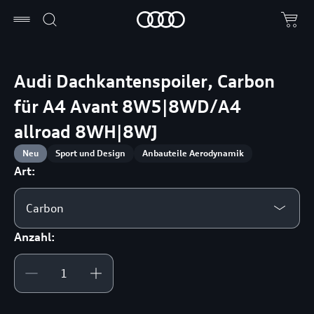
Audi Dachkantenspoiler, Carbon
für A4 Avant 8W5|8WD/A4
allroad 8WH|8WJ
Neu
Sport und Design
Anbauteile Aerodynamik
Art:
Carbon
Anzahl: