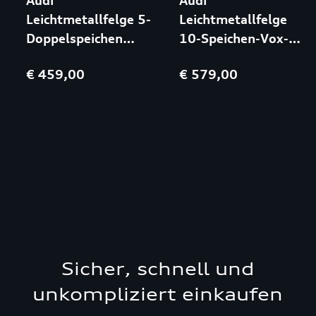
Audi
Audi
Leichtmetallfelge 5-
Leichtmetallfelge
Doppelspeichen
10-Speichen-Vox-
Design 8,5x20
Design 8x20
€ 459,00
€ 579,00
5/130/19 Schwarz
5/112/39 Schwarz
Sicher, schnell und
unkompliziert einkaufen