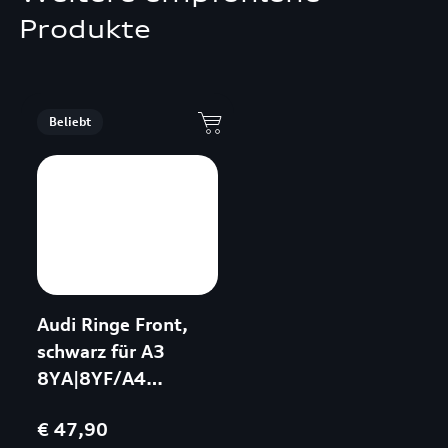
Produkte
Beliebt
Audi Ringe Front,
schwarz für A3
8YA|8YF/A4
8WC|8WD|8WJ/A5
€ 47,90
F5P|F5F|F5E