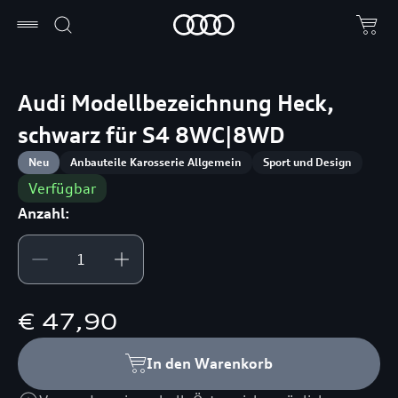
Audi Modellbezeichnung Heck,
schwarz für S4 8WC|8WD
Neu
Anbauteile Karosserie Allgemein
Sport und Design
Verfügbar
Anzahl:
€ 47,90
In den Warenkorb