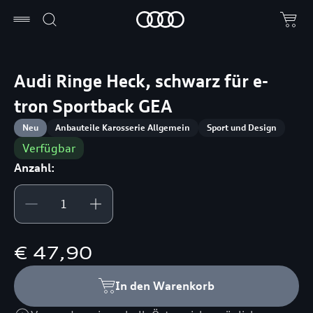
Audi Ringe Heck, schwarz für e-
tron Sportback GEA
Neu
Anbauteile Karosserie Allgemein
Sport und Design
Verfügbar
Anzahl:
€ 47,90
In den Warenkorb