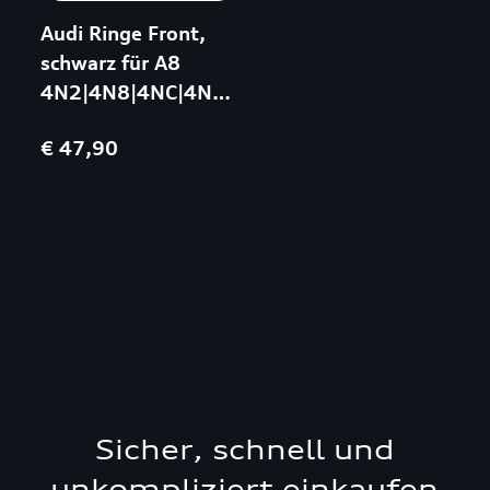
Audi Ringe Front,
schwarz für A8
4N2|4N8|4NC|4NL/Q2
GAG/Q8 4MN
€ 47,90
Sicher, schnell und
unkompliziert einkaufen