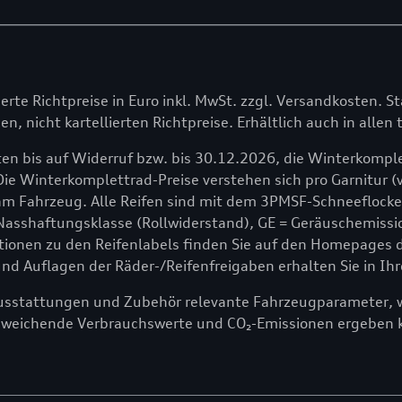
lierte Richtpreise in Euro inkl. MwSt. zzgl. Versandkosten. St
en, nicht kartellierten Richtpreise. Erhältlich auch in alle
en bis auf Widerruf bzw. bis 30.12.2026, die Winterkomple
Die Winterkomplettrad-Preise verstehen sich pro Garnitur (v
 Fahrzeug. Alle Reifen sind mit dem 3PMSF-Schneeflocken
 Nasshaftungsklasse (Rollwiderstand), GE = Geräuschemissio
onen zu den Reifenlabels finden Sie auf den Homepages der
 Auflagen der Räder-/Reifenfreigaben erhalten Sie in Ihr
ausstattungen und Zubehör relevante Fahrzeugparameter, wi
bweichende Verbrauchswerte und CO₂-Emissionen ergeben 