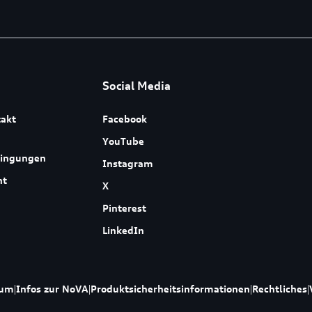
Social Media
akt
Facebook
YouTube
dingungen
Instagram
ht
X
Pinterest
LinkedIn
sum
|
Infos zur NoVA
|
Produktsicherheitsinformationen
|
Rechtliches
|