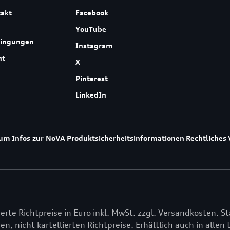
akt
Facebook
YouTube
dingungen
Instagram
ht
X
Pinterest
LinkedIn
sum
|
Infos zur NoVA
|
Produktsicherheitsinformationen
|
Rechtliches
|
lierte Richtpreise in Euro inkl. MwSt. zzgl. Versandkosten. St
en, nicht kartellierten Richtpreise. Erhältlich auch in alle