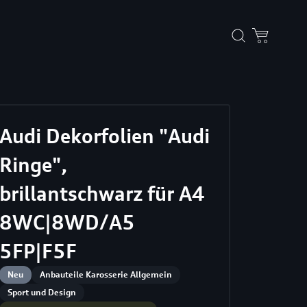
Audi Dekorfolien "Audi
Ringe",
brillantschwarz für A4
8WC|8WD/A5
5FP|F5F
Neu
Anbauteile Karosserie Allgemein
Sport und Design