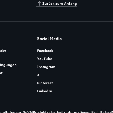
Zurück zum Anfang
Social Media
akt
Facebook
YouTube
dingungen
Instagram
ht
X
Pinterest
LinkedIn
sum
|
Infos zur NoVA
|
Produktsicherheitsinformationen
|
Rechtliches
|