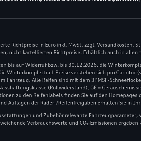
lierte Richtpreise in Euro inkl. MwSt. zzgl. Versandkosten. St
en, nicht kartellierten Richtpreise. Erhältlich auch in alle
en bis auf Widerruf bzw. bis 30.12.2026, die Winterkomple
Die Winterkomplettrad-Preise verstehen sich pro Garnitur (v
 Fahrzeug. Alle Reifen sind mit dem 3PMSF-Schneeflocken
 Nasshaftungsklasse (Rollwiderstand), GE = Geräuschemissio
onen zu den Reifenlabels finden Sie auf den Homepages der
 Auflagen der Räder-/Reifenfreigaben erhalten Sie in Ihr
ausstattungen und Zubehör relevante Fahrzeugparameter, wi
bweichende Verbrauchswerte und CO₂-Emissionen ergeben 