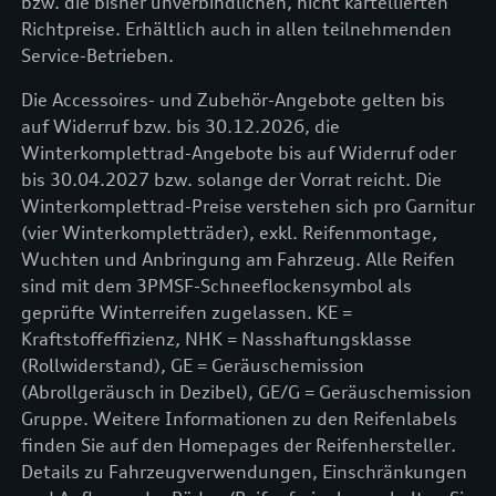
bzw. die bisher unverbindlichen, nicht kartellierten
Richtpreise. Erhältlich auch in allen teilnehmenden
Service-Betrieben.
Die Accessoires- und Zubehör-Angebote gelten bis
auf Widerruf bzw. bis 30.12.2026, die
Winterkomplettrad-Angebote bis auf Widerruf oder
bis 30.04.2027 bzw. solange der Vorrat reicht. Die
Winterkomplettrad-Preise verstehen sich pro Garnitur
(vier Winterkompletträder), exkl. Reifenmontage,
Wuchten und Anbringung am Fahrzeug. Alle Reifen
sind mit dem 3PMSF-Schneeflockensymbol als
geprüfte Winterreifen zugelassen. KE =
Kraftstoffeffizienz, NHK = Nasshaftungsklasse
(Rollwiderstand), GE = Geräuschemission
(Abrollgeräusch in Dezibel), GE/G = Geräuschemission
Gruppe. Weitere Informationen zu den Reifenlabels
finden Sie auf den Homepages der Reifenhersteller.
Details zu Fahrzeugverwendungen, Einschränkungen